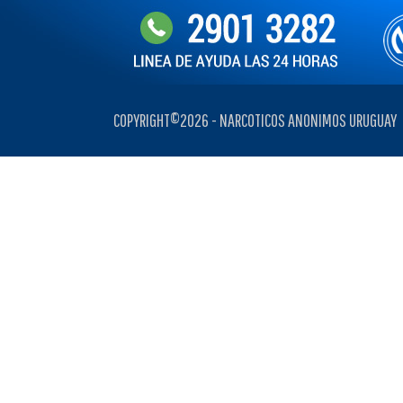
COPYRIGHT©2026 - NARCOTICOS ANONIMOS URUGUAY