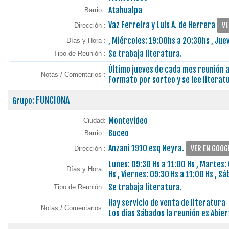
Atahualpa
Barrio :
Vaz Ferreira y Luis A. de Herrera
VE
Dirección :
, Miércoles: 19:00hs a 20:30hs , Ju
Días y Hora :
Se trabaja literatura.
Tipo de Reunión :
Último jueves de cada mes reunión a
Notas / Comentarios :
Formato por sorteo y se lee literat
FUNCIONA
Grupo:
Montevideo
Ciudad:
Buceo
Barrio :
Anzani 1910 esq Neyra.
VER EN GOOG
Dirección :
Lunes: 09:30 Hs a 11:00 Hs , Martes: 
Días y Hora :
Hs , Viernes: 09:30 Hs a 11:00 Hs , S
Se trabaja literatura.
Tipo de Reunión :
Hay servicio de venta de literatura
Notas / Comentarios :
Los días Sábados la reunión es Abier