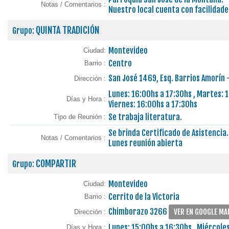
Notas / Comentarios :
Nuestro local cuenta con facilidade
QUINTA TRADICIÓN
Grupo:
Montevideo
Ciudad:
Centro
Barrio :
San José 1469, Esq. Barrios Amorín 
Dirección :
Lunes: 16:00hs a 17:30hs , Martes: 1
Días y Hora :
Viernes: 16:00hs a 17:30hs
Se trabaja literatura.
Tipo de Reunión :
Se brinda Certificado de Asistencia.
Notas / Comentarios :
Lunes reunión abierta
COMPARTIR
Grupo:
Montevideo
Ciudad:
Cerrito de la Victoria
Barrio :
Chimborazo 3266
VER EN GOOGLE MA
Dirección :
Lunes: 15:00hs a 16:30hs , Miércoles
Días y Hora :