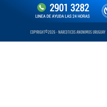
COPYRIGHT©2026 - NARCOTICOS ANONIMOS URUGUAY